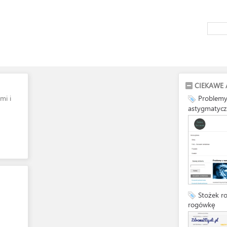
CIEKAWE 
mi i
Problemy
astygmatycz
Stożek r
rogówkę