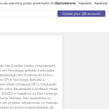
u are watching public bookmarks of
claytonbarone
helpdesk
feedback
lês nos Estados Unidos (Intercâmbio),
o em Tecnologia aplicada à educação
specialização em Docência do Ensino
o (SP) e Tecnologia Aplicada a
versidade Unicapital (SP) e Graduação
e Julho. Atualmente é professor titular
SOUZA) e trabalhou na Etec Camargo
 Rocha Mendes. Tem experiência no
ão em projetos educacionais no método
cionados ao ensino e aprendizagem de