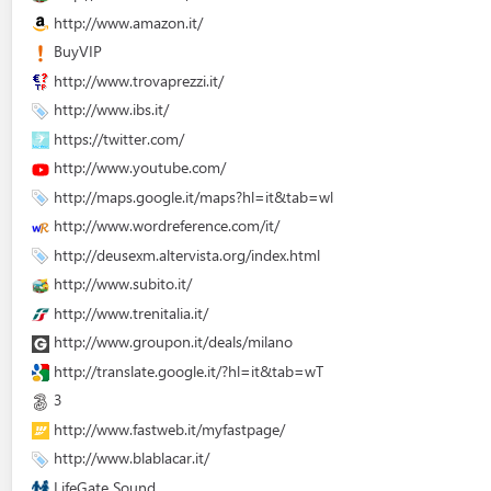
http://www.amazon.it/
BuyVIP
http://www.trovaprezzi.it/
http://www.ibs.it/
https://twitter.com/
http://www.youtube.com/
http://maps.google.it/maps?hl=it&tab=wl
http://www.wordreference.com/it/
http://deusexm.altervista.org/index.html
http://www.subito.it/
http://www.trenitalia.it/
http://www.groupon.it/deals/milano
http://translate.google.it/?hl=it&tab=wT
3
http://www.fastweb.it/myfastpage/
http://www.blablacar.it/
LifeGate Sound