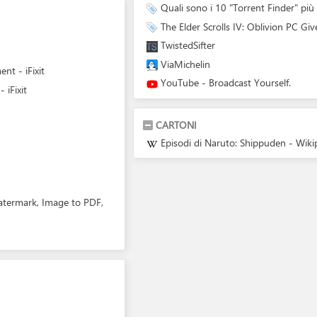
Quali sono i 10 "Torrent Finder" più
The Elder Scrolls IV: Oblivion PC G
TwistedSifter
ViaMichelin
t - iFixit
YouTube - Broadcast Yourself.
iFixit
CARTONI
Episodi di Naruto: Shippuden - Wiki
Watermark, Image to PDF,